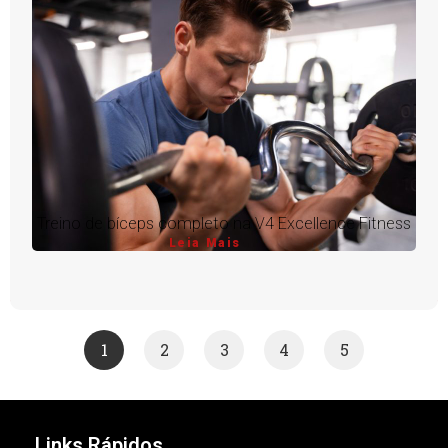
Treino de bíceps completo na V4 Excellence Fitness
Leia Mais
1
2
3
4
5
Links Rápidos