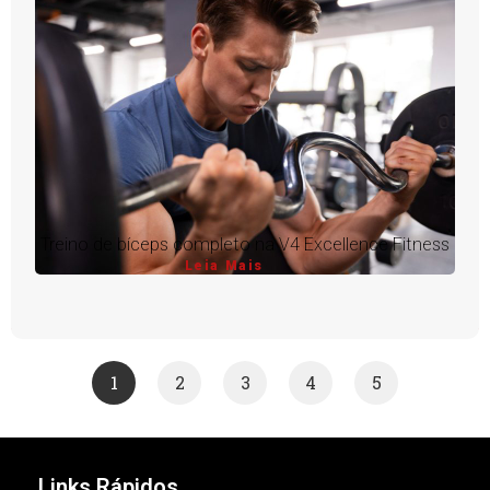
Treino de bíceps completo na V4 Excellence Fitness
Leia Mais
1
2
3
4
5
Links Rápidos