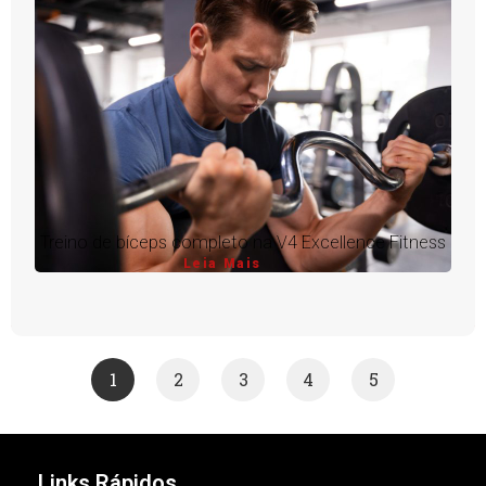
Treino de bíceps completo na V4 Excellence Fitness
Leia Mais
1
2
3
4
5
Links Rápidos