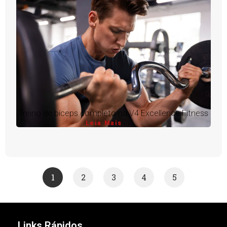
Treino de bíceps completo na V4 Excellence Fitness
Leia Mais
1
2
3
4
5
Links Rápidos