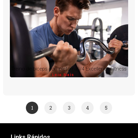
Treino de bíceps completo na V4 Excellence Fitness
Leia Mais
1
2
3
4
5
Links Rápidos