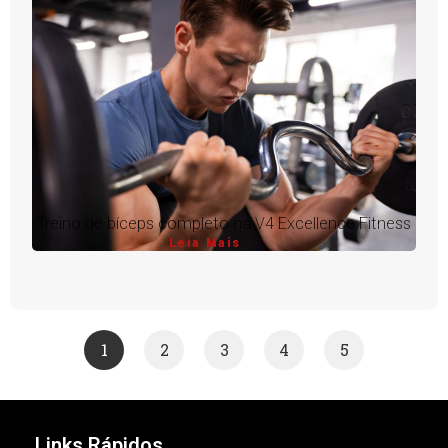
Treino de bíceps completo na V4 Excellence Fitness
Leia Mais
1
2
3
4
5
Links Rápidos