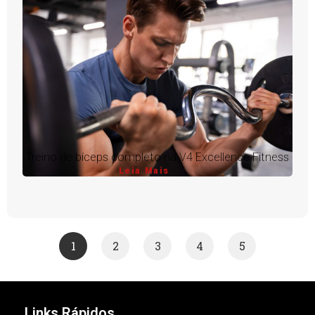
Treino de bíceps completo na V4 Excellence Fitness
Leia Mais
1
2
3
4
5
Links Rápidos