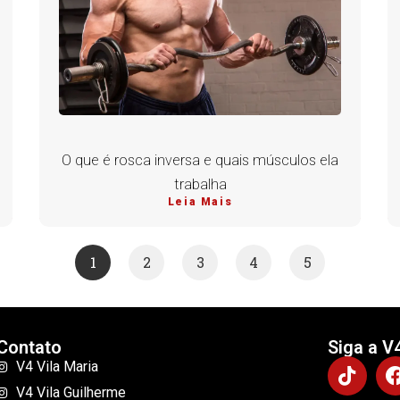
O que é rosca inversa e quais músculos ela
trabalha
Leia Mais
1
2
3
4
5
Contato
Siga a V
V4 Vila Maria
V4 Vila Guilherme