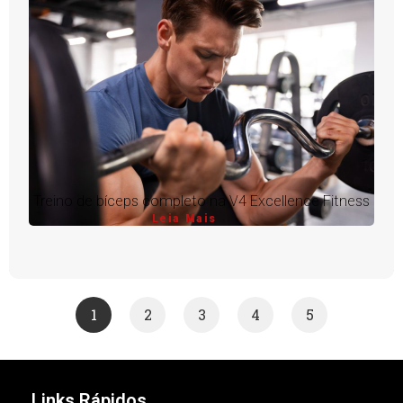
Treino de bíceps completo na V4 Excellence Fitness
Leia Mais
1
2
3
4
5
Links Rápidos