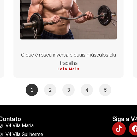
O que é rosca inversa e quais músculos ela
trabalha
Leia Mais
1
2
3
4
5
Contato
Siga a V
V4 Vila Maria
V4 Vila Guilherme