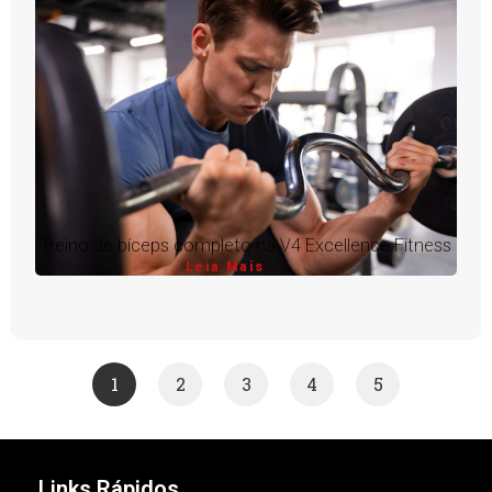
Treino de bíceps completo na V4 Excellence Fitness
Leia Mais
1
2
3
4
5
Links Rápidos