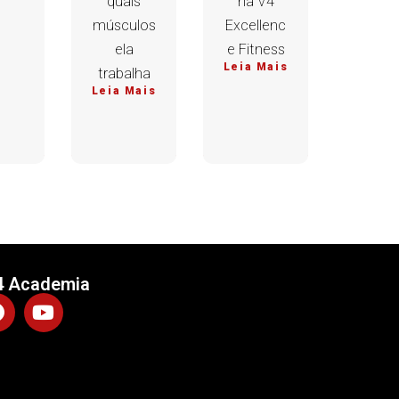
quais
na V4
músculos
Excellenc
ela
e Fitness
Leia Mais
trabalha
Leia Mais
4 Academia