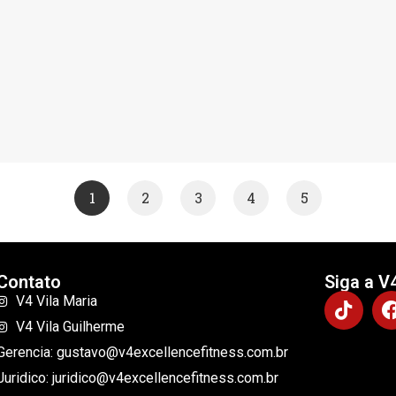
1
2
3
4
5
Contato
Siga a V
V4 Vila Maria
V4 Vila Guilherme
Gerencia: gustavo@v4excellencefitness.com.br
Juridico: juridico@v4excellencefitness.com.br