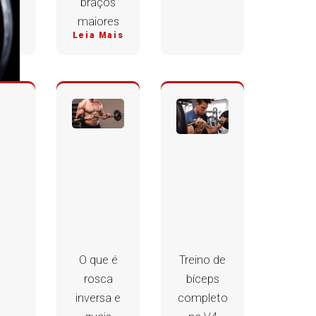
braços
maiores
Leia Mais
O que é
Treino de
rosca
bíceps
inversa e
completo