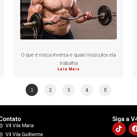
O que é rosca inversa e quais músculos ela
trabalha
Leia Mais
1
2
3
4
5
Contato
Siga a V
V4 Vila Maria
V4 Vila Guilherme