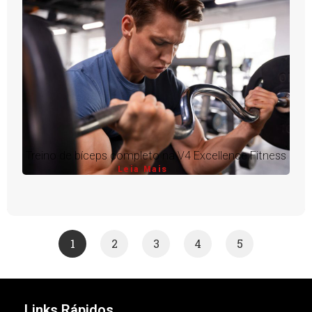
Treino de bíceps completo na V4 Excellence Fitness
Leia Mais
1
2
3
4
5
Links Rápidos