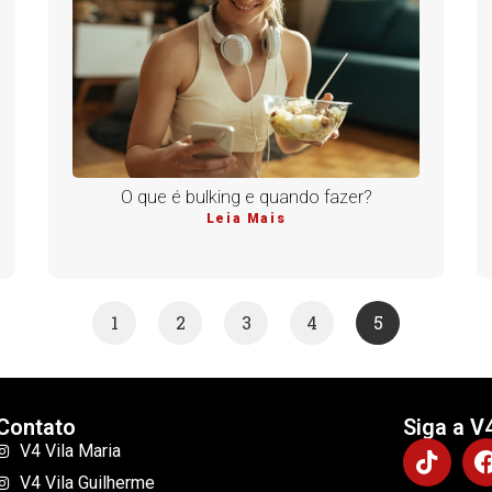
O que é bulking e quando fazer?
Leia Mais
1
2
3
4
5
Contato
Siga a V
V4 Vila Maria
V4 Vila Guilherme