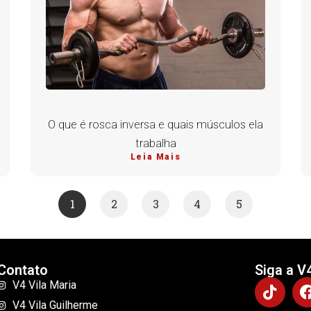
O que é rosca inversa e quais músculos ela
trabalha
Leia Mais
1
2
3
4
5
Contato
Siga a V
V4 Vila Maria
V4 Vila Guilherme