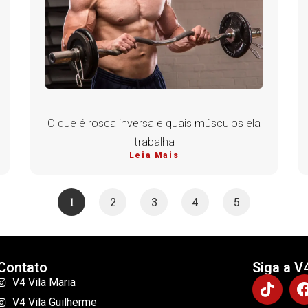
O que é rosca inversa e quais músculos ela
trabalha
Leia Mais
1
2
3
4
5
Contato
Siga a V
V4 Vila Maria
V4 Vila Guilherme