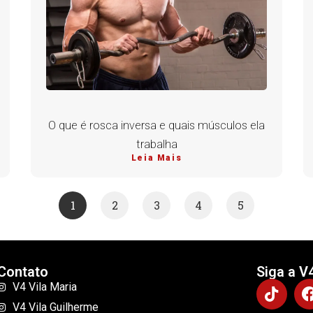
O que é rosca inversa e quais músculos ela
trabalha
Leia Mais
1
2
3
4
5
Contato
Siga a V
V4 Vila Maria
V4 Vila Guilherme