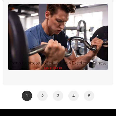
Treino de bíceps completo na V4 Excellence Fitness
Leia Mais
1
2
3
4
5