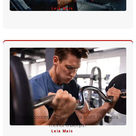
Treino de Bíceps: Perguntas Frequentes Respondidas
Leia Mais
Rosca concentrada ou rosca scott: Qual isola
melhor o bíceps?
Leia Mais