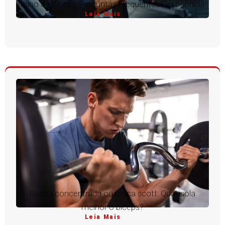
Treino de Bíceps: Perguntas Frequentes Respondidas
Leia Mais
Rosca concentrada ou rosca scott: Qual isola
melhor o bíceps?
Leia Mais