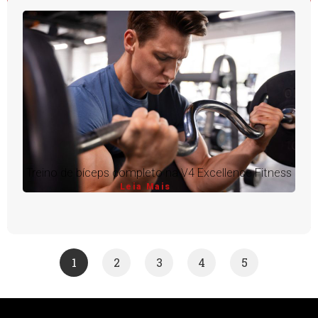
Treino de bíceps completo na V4 Excellence Fitness
Leia Mais
1
2
3
4
5