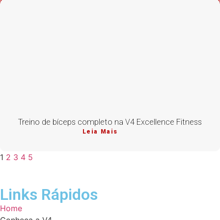
Treino de bíceps completo na V4 Excellence Fitness
Leia Mais
1
2
3
4
5
Links Rápidos
Home
Conheça a V4