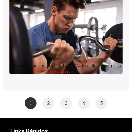
Treino de bíceps completo na V4 Excellence Fitness
Leia Mais
1
2
3
4
5
Links Rápidos