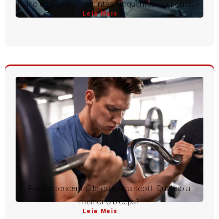
Treino de Bíceps: Perguntas Frequentes Respondidas
Leia Mais
Rosca concentrada ou rosca scott: Qual isola
melhor o bíceps?
Leia Mais