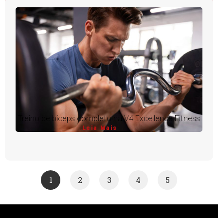
Treino de bíceps completo na V4 Excellence Fitness
Leia Mais
1
2
3
4
5