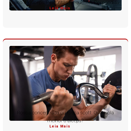
Treino de Bíceps: Perguntas Frequentes Respondidas
Leia Mais
Rosca concentrada ou rosca scott: Qual isola
melhor o bíceps?
Leia Mais