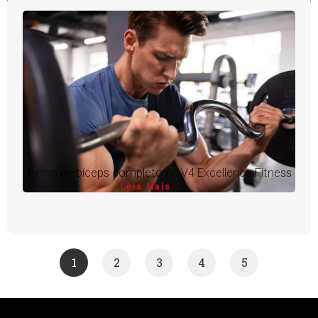
Treino de bíceps completo na V4 Excellence Fitness
Leia Mais
1
2
3
4
5