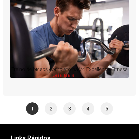
Treino de bíceps completo na V4 Excellence Fitness
Leia Mais
1
2
3
4
5
Links Rápidos