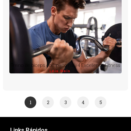
Treino de bíceps completo na V4 Excellence Fitness
Leia Mais
1
2
3
4
5
Links Rápidos