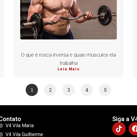
O que é rosca inversa e quais músculos ela
trabalha
Leia Mais
1
2
3
4
5
Contato
Siga a V
V4 Vila Maria
V4 Vila Guilherme