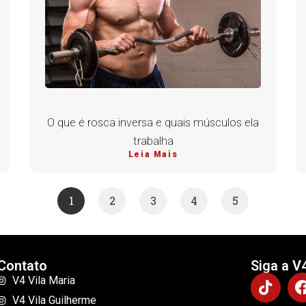
O que é rosca inversa e quais músculos ela
trabalha
Leia Mais
1
2
3
4
5
Contato
Siga a V
V4 Vila Maria
V4 Vila Guilherme