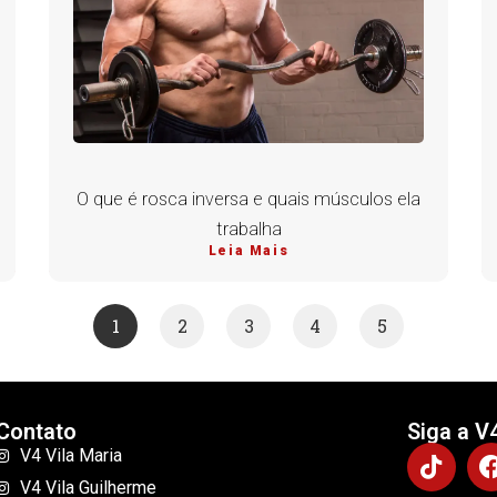
O que é rosca inversa e quais músculos ela
trabalha
Leia Mais
1
2
3
4
5
Contato
Siga a V
V4 Vila Maria
V4 Vila Guilherme