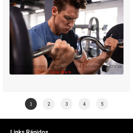
Treino de bíceps completo na V4 Excellence Fitness
Leia Mais
1
2
3
4
5
Links Rápidos