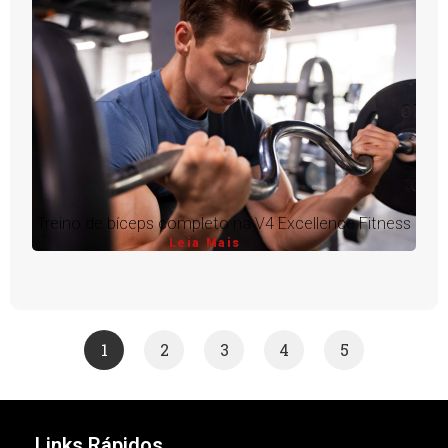
Treino de bíceps completo na V4 Excellence Fitness
Leia Mais
1
2
3
4
5
Links Rápidos