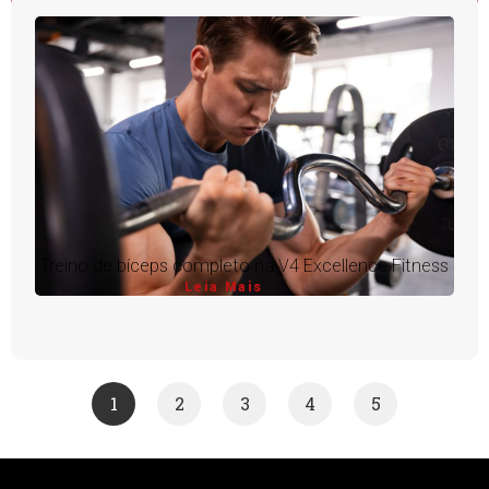
Treino de bíceps completo na V4 Excellence Fitness
Leia Mais
1
2
3
4
5