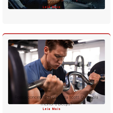
Treino de Bíceps: Perguntas Frequentes Respondidas
Leia Mais
Rosca concentrada ou rosca scott: Qual isola
melhor o bíceps?
Leia Mais