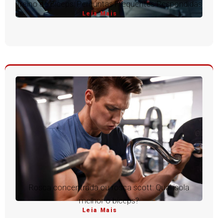
Treino de Bíceps: Perguntas Frequentes Respondidas
Leia Mais
Rosca concentrada ou rosca scott: Qual isola
melhor o bíceps?
Leia Mais