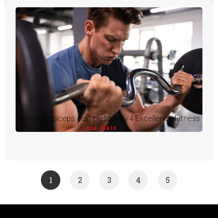
Treino de bíceps completo na V4 Excellence Fitness
Leia Mais
1
2
3
4
5