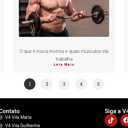
O que é rosca inversa e quais músculos ela
trabalha
Leia Mais
1
2
3
4
5
Contato
Siga a V
V4 Vila Maria
V4 Vila Guilherme