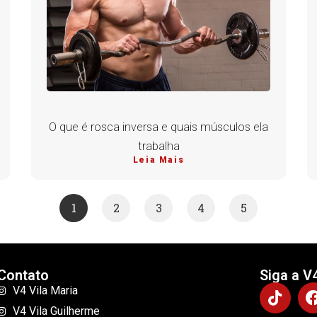
O que é rosca inversa e quais músculos ela
trabalha
Leia Mais
1
2
3
4
5
Contato
Siga a V
V4 Vila Maria
V4 Vila Guilherme