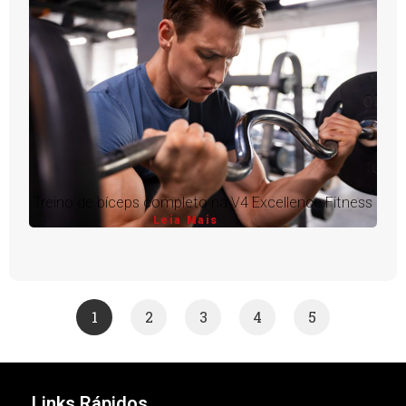
Treino de bíceps completo na V4 Excellence Fitness
Leia Mais
1
2
3
4
5
Links Rápidos