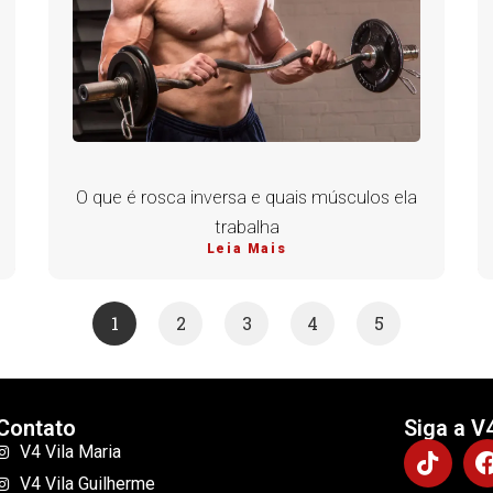
O que é rosca inversa e quais músculos ela
trabalha
Leia Mais
1
2
3
4
5
Contato
Siga a V
V4 Vila Maria
V4 Vila Guilherme