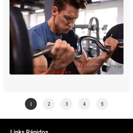
Treino de bíceps completo na V4 Excellence Fitness
Leia Mais
1
2
3
4
5
Links Rápidos