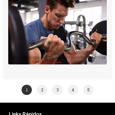
Treino de bíceps completo na V4 Excellence Fitness
Leia Mais
1
2
3
4
5
Links Rápidos