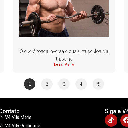
O que é rosca inversa e quais músculos ela
trabalha
Leia Mais
1
2
3
4
5
Contato
Siga a V
V4 Vila Maria
V4 Vila Guilherme