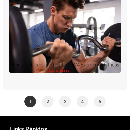
Treino de bíceps completo na V4 Excellence Fitness
Leia Mais
1
2
3
4
5
Links Rápidos