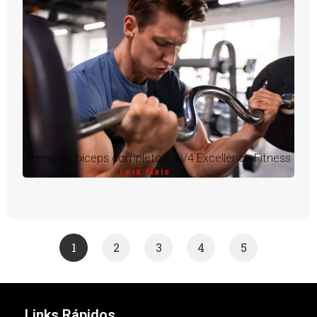
Treino de bíceps completo na V4 Excellence Fitness
Leia Mais
1
2
3
4
5
Links Rápidos