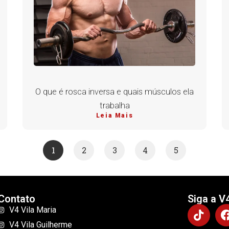
O que é rosca inversa e quais músculos ela
trabalha
Leia Mais
1
2
3
4
5
Contato
Siga a V
V4 Vila Maria
V4 Vila Guilherme