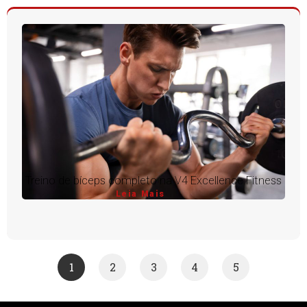
Treino de bíceps completo na V4 Excellence Fitness
Leia Mais
1
2
3
4
5