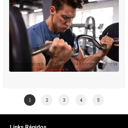
Treino de bíceps completo na V4 Excellence Fitness
Leia Mais
1
2
3
4
5
Links Rápidos