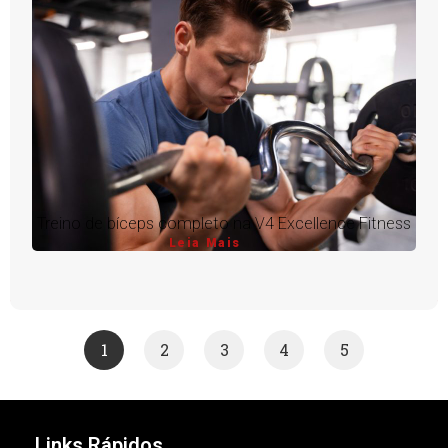
Treino de bíceps completo na V4 Excellence Fitness
Leia Mais
1
2
3
4
5
Links Rápidos