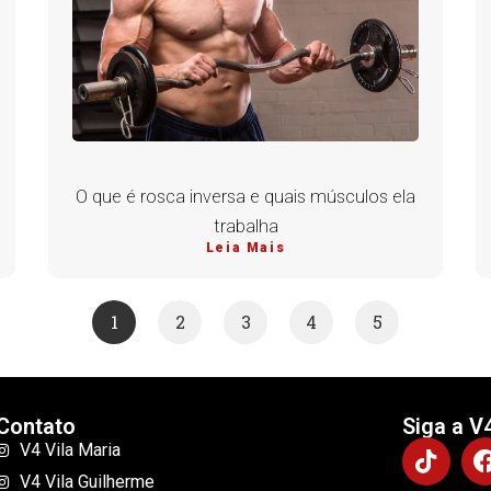
O que é rosca inversa e quais músculos ela
trabalha
Leia Mais
1
2
3
4
5
Contato
Siga a V
V4 Vila Maria
V4 Vila Guilherme