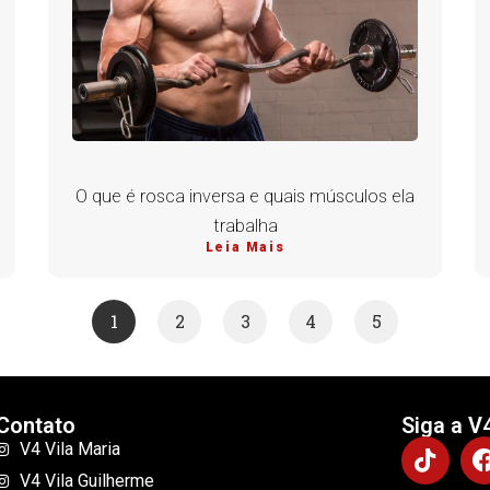
O que é rosca inversa e quais músculos ela
trabalha
Leia Mais
1
2
3
4
5
Contato
Siga a V
V4 Vila Maria
V4 Vila Guilherme