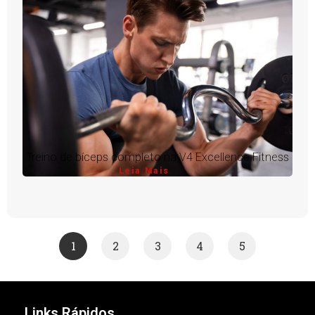
Treino de bíceps completo na V4 Excellence Fitness
Leia Mais
1
2
3
4
5
Links Rápidos