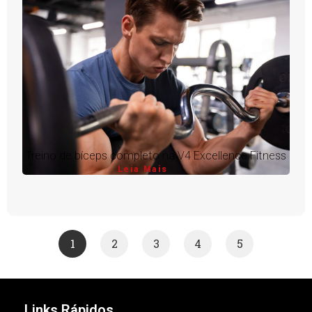
Treino de bíceps completo na V4 Excellence Fitness
Leia Mais
1
2
3
4
5
Links Rápidos